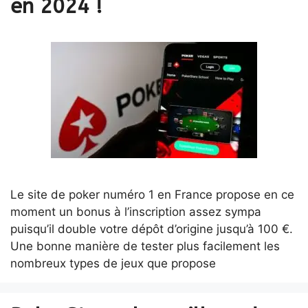
en 2024 !
Le site de poker numéro 1 en France propose en ce
moment un bonus à l’inscription assez sympa
puisqu’il double votre dépôt d’origine jusqu’à 100 €.
Une bonne manière de tester plus facilement les
nombreux types de jeux que propose