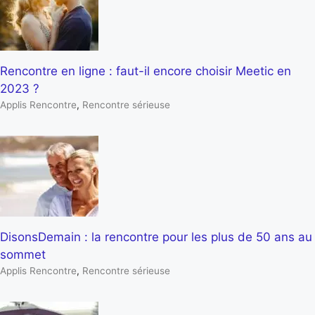
Rencontre en ligne : faut-il encore choisir Meetic en
2023 ?
Applis Rencontre
,
Rencontre sérieuse
DisonsDemain : la rencontre pour les plus de 50 ans au
sommet
Applis Rencontre
,
Rencontre sérieuse