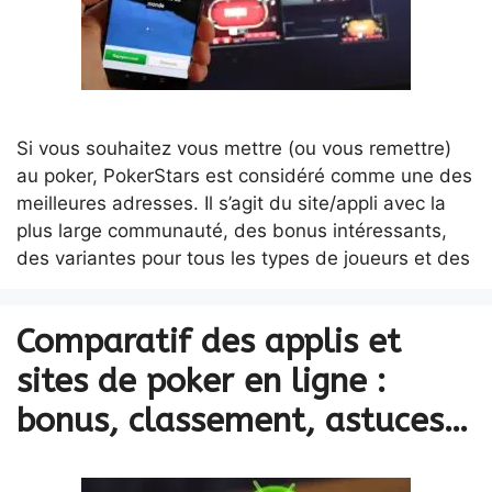
Si vous souhaitez vous mettre (ou vous remettre)
au poker, PokerStars est considéré comme une des
meilleures adresses. Il s’agit du site/appli avec la
plus large communauté, des bonus intéressants,
des variantes pour tous les types de joueurs et des
Comparatif des applis et
sites de poker en ligne :
bonus, classement, astuces…