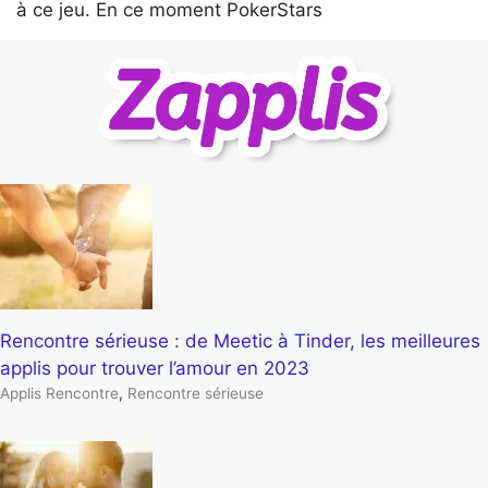
à ce jeu. En ce moment PokerStars
Rencontre sérieuse : de Meetic à Tinder, les meilleures
applis pour trouver l’amour en 2023
Applis Rencontre
,
Rencontre sérieuse